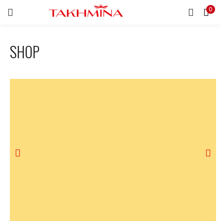
0
EINLOGGEN
REGISTRIEREN
SHOP
Geben Sie Ihr Benutzername und Kennwort ein, um
einzuloggen.
Eingelogged bleiben
Kennwort vergessen?