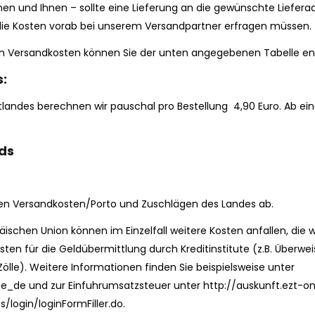
n und Ihnen – sollte eine Lieferung an die gewünschte Liefera
 die Kosten vorab bei unserem Versandpartner erfragen müssen.
nden Versandkosten können Sie der unten angegebenen Tabelle 
s:
landes berechnen wir pauschal pro Bestellung 4,90 Euro. Ab ein
ds
gen Versandkosten/Porto und Zuschlägen des Landes ab.
äischen Union können im Einzelfall weitere Kosten anfallen, die 
Kosten für die Geldübermittlung durch Kreditinstitute (z.B. Übe
Zölle). Weitere Informationen finden Sie beispielsweise unter
de und zur Einfuhrumsatzsteuer unter http://auskunft.ezt-onl
/login/loginFormFiller.do.