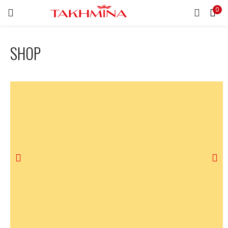
0
EINLOGGEN
REGISTRIEREN
SHOP
Geben Sie Ihr Benutzername und Kennwort ein, um
einzuloggen.
Eingelogged bleiben
Kennwort vergessen?