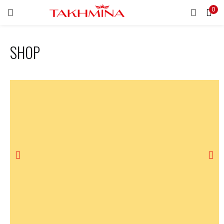
0
EINLOGGEN
REGISTRIEREN
SHOP
Geben Sie Ihr Benutzername und Kennwort ein, um
einzuloggen.
Eingelogged bleiben
Kennwort vergessen?