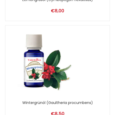
€
8,00
Wintergrünöl (Gaultheria procumbens)
€
8,50