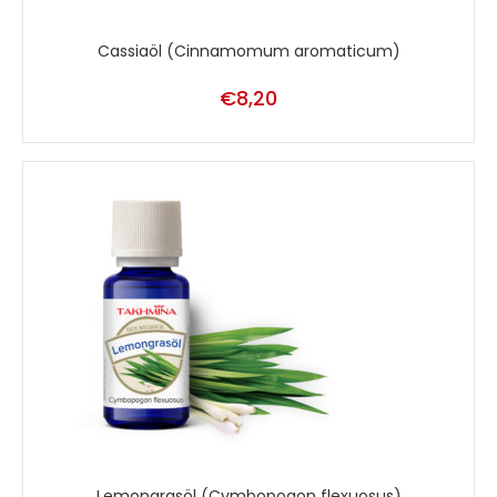
Cassiaöl (Cinnamomum aromaticum)
€
8,20
Lemongrasöl (Cymbopogon flexuosus)